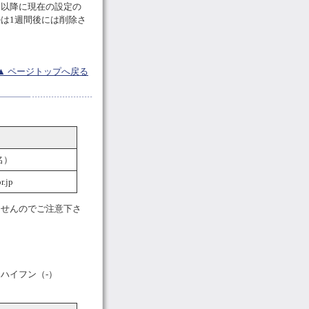
日以降に現在の設定の
は1週間後には削除さ
▲ ページトップへ戻る
名）
r.jp
ませんのでご注意下さ
ハイフン（-）