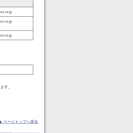
t.or.jp
t.or.jp
t.or.jp
します。
▲ ページトップへ戻る