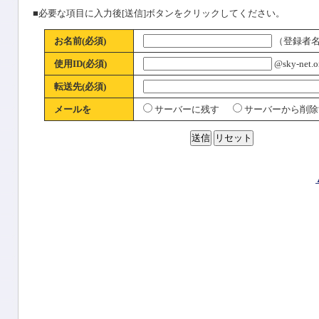
■必要な項目に入力後[送信]ボタンをクリックしてください。
お名前(必須)
（登録者
使用ID(必須)
@sky-net.or
転送先(必須)
メールを
サーバーに残す
サーバーから削除