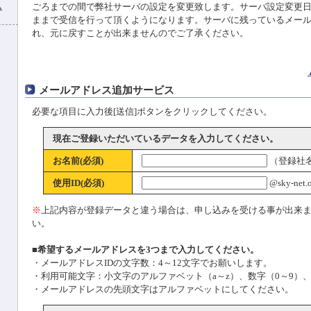
ム
ごろまでの間で弊社サーバの設定を変更致します。サーバ設定変更
ままで受信を行って頂くようになります。サーバに残っているメール
れ、元に戻すことが出来ませんのでご了承ください。
メールアドレス追加サービス
必要な項目に入力後[送信]ボタンをクリックしてください。
現在ご登録いただいているデータを入力してください。
お名前(必須)
（登録社
使用ID(必須)
@sky-net.o
※
上記内容が登録データと違う場合は、申し込みを受ける事が出来
い。
■希望するメールアドレスを3つまで入力してください。
・メールアドレスIDの文字数：4～12文字でお願いします。
・利用可能文字：小文字のアルファベット（a～z）、数字（0～9）、
・メールアドレスの先頭文字はアルファベットにしてください。