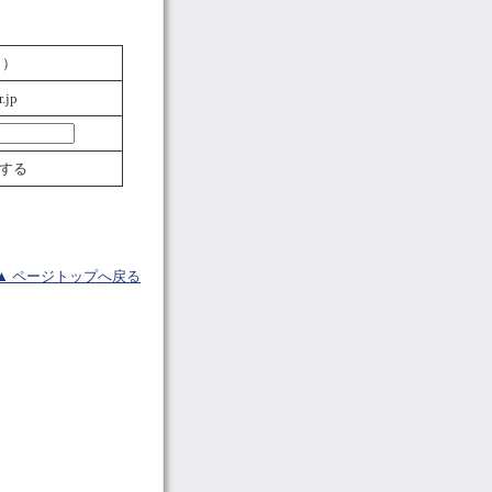
名）
.jp
する
▲ ページトップへ戻る